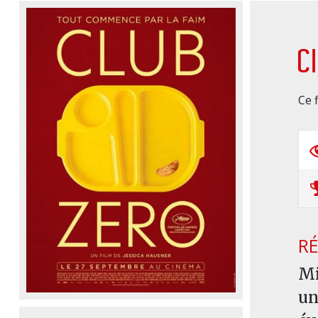
C
Ce 
R
Mi
un