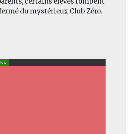
 parents, certains élèves tombent
s fermé du mystérieux Club Zéro.
llow