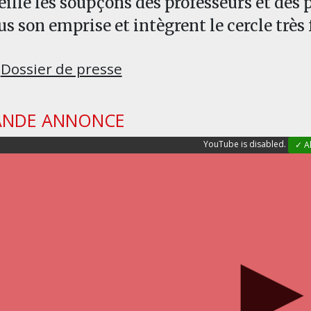
eille les soupçons des professeurs et des
us son emprise et intègrent le cercle trè
Dossier de presse
ANDE ANNONCE
YouTube is disabled.
✓ A