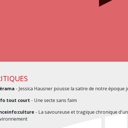
ITIQUES
lérama
- Jessica Hausner pousse la satire de notre époque j
nfo tout court
- Une secte sans faim
nceinfo:culture
- La savoureuse et tragique chronique d'u
nvironnement