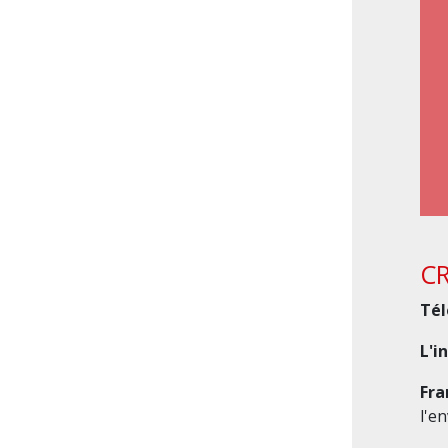
CR
Té
L'i
Fra
l'e