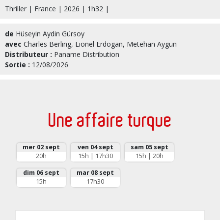
Thriller | France | 2026 | 1h32 |
de
Hüseyin Aydin Gürsoy
avec
Charles Berling, Lionel Erdogan, Metehan Aygün
Distributeur :
Paname Distribution
Sortie :
12/08/2026
Une affaire turque
mer 02 sept
ven 04 sept
sam 05 sept
20h
15h | 17h30
15h | 20h
dim 06 sept
mar 08 sept
15h
17h30