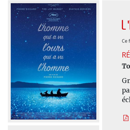
L
Ce 
R
To
Gr
pa
éc