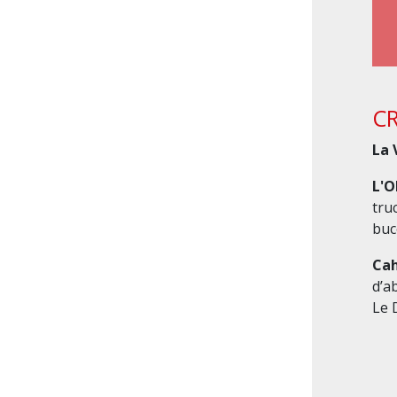
CR
La 
L'O
tru
buc
Cah
d’a
Le 