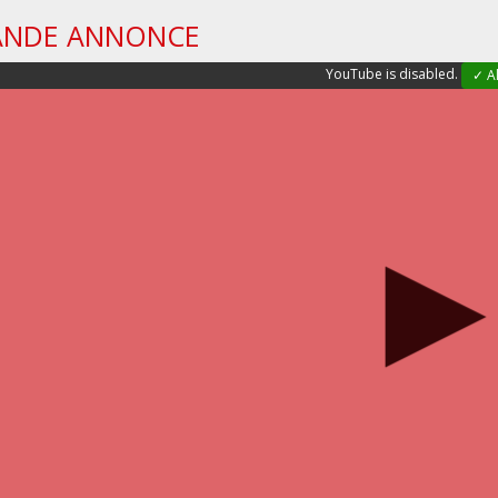
ANDE ANNONCE
YouTube is disabled.
✓ A