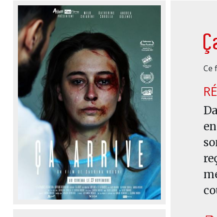
Ç
Ce 
R
Da
en
so
re
me
co