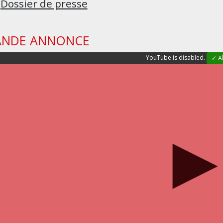
Dossier de presse
ANDE ANNONCE
YouTube is disabled.
✓ A