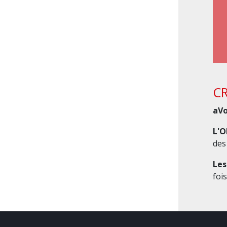
CR
aVo
L'O
des
Les
foi